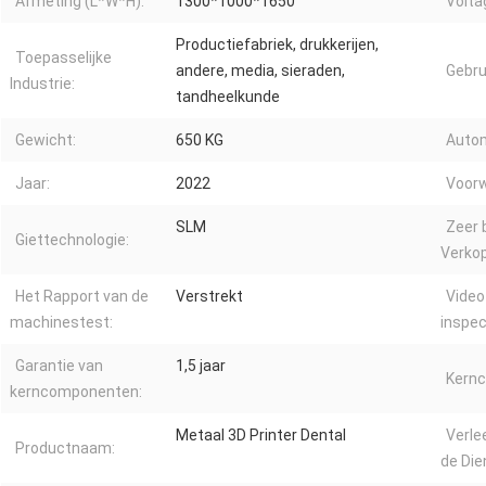
Afmeting (L*W*H):
1300*1000*1650
Volta
Productiefabriek, drukkerijen,
Toepasselijke
andere, media, sieraden,
Gebru
Industrie:
tandheelkunde
Gewicht:
650 KG
Autom
Jaar:
2022
Voorw
SLM
Zeer 
Giettechnologie:
Verko
Het Rapport van de
Verstrekt
Video
machinestest:
inspec
Garantie van
1,5 jaar
Kern
kerncomponenten:
Metaal 3D Printer Dental
Verle
Productnaam:
de Die