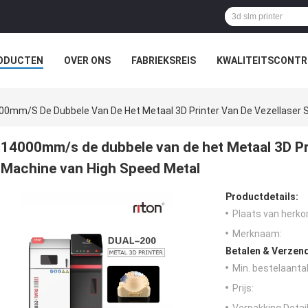
ODUCTEN
OVER ONS
FABRIEKSREIS
KWALITEITSCONTR
00mm/s De Dubbele Van De Het Metaal 3D Printer Van De Vezellaser
14000mm/s de dubbele van de het Metaal 3D Pr
Machine van High Speed Metal
Productdetails:
Plaats van herko
Merknaam:
Betalen & Verzen
Min. bestelaantal
Prijs: