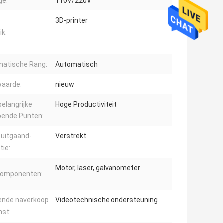
ge:
110V/220V
3D-printer
ik:
atische Rang:
Automatisch
aarde:
nieuw
belangrijke
Hoge Productiviteit
pende Punten:
 uitgaand-
Verstrekt
tie:
Motor, laser, galvanometer
componenten:
ende naverkoop
Videotechnische ondersteuning
nst: