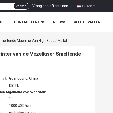
Vraag een offerte aan
|
Dutch
Zoeken
OLE
CONTACTEER ONS
NIEUWS
ALLE GEVALLEN
 Smeltende Machine Van High Speed Metal
inter van de Vezellaser Smeltende
mst:
Guangdong, China
RIOTN
den Algemene voorwaarden:
:
1
1000 USD/unit