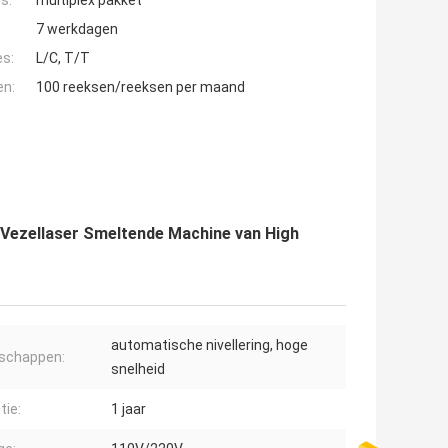
s:
multiplex pakket
7 werkdagen
es:
L/C, T/T
en:
100 reeksen/reeksen per maand
 Vezellaser Smeltende Machine van High
automatische nivellering, hoge
schappen:
snelheid
tie:
1 jaar