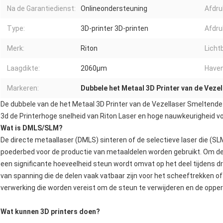
Na de Garantiedienst:
Onlineondersteuning
Afdru
Type:
3D-printer 3D-printen
Afdru
Merk:
Riton
Licht
Laagdikte:
2060μm
Haven
Markeren:
Dubbele het Metaal 3D Printer van de Vezel
De dubbele van de het Metaal 3D Printer van de Vezellaser Smeltend
3d de Printerhoge snelheid van Riton Laser en hoge nauwkeurigheid v
Wat is DMLS/SLM?
De directe metaallaser (DMLS) sinteren of de selectieve laser die (SL
poederbed voor de productie van metaaldelen worden gebruikt. Om d
een significante hoeveelheid steun wordt omvat op het deel tijdens d
van spanning die de delen vaak vatbaar zijn voor het scheeftrekken of
verwerking die worden vereist om de steun te verwijderen en de opperv
Wat kunnen 3D printers doen?