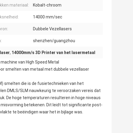
kken materiaal:
Kobalt-chroom
ksnelheid:
14000 mm/sec
bron:
Dubbele Vezellasers
:
shenzhen/guangzhou
laser
,
14000mm/s 3D Printer van het lasermetaal
e machine van High Speed Metal
oor smelten van metaal met dubbele vezellaser
M) smelten die is de fusietechnieken van het
elen DMLS/SLM nauwkeurig te veroorzaken vereis dat
ruk. De hoge temperaturen resulteren in hoge niveaus
 misvorming betekenen. Dit leidt tot significante post-
lakte te beëindigen waar het in bijlage was.