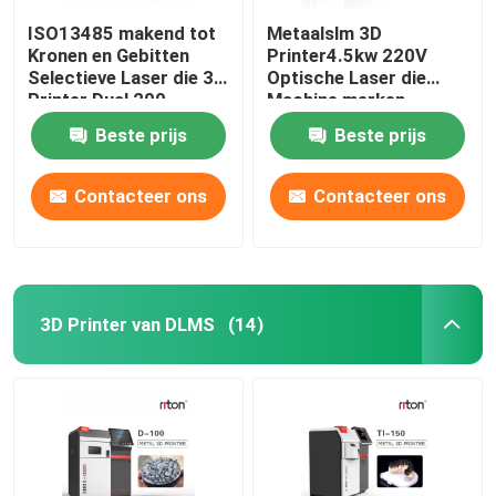
ISO13485 makend tot
Metaalslm 3D
Kronen en Gebitten
Printer4.5kw 220V
Selectieve Laser die 3d
Optische Laser die
Printer Dual 200
Machine merken
smelten
Beste prijs
Beste prijs
Contacteer ons
Contacteer ons
3D Printer van DLMS
(14)