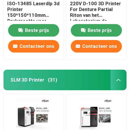
ISO-13485 Laserdlp 3d
220V D-100 3D Printer
Printer
For Denture Partial
150*150*110mm
Riton van het
Drukgrootte voor
Laboratorium de
Tandimplant Modellen
Tandmetaal
Beste prijs
Beste prijs
Contacteer ons
Contacteer ons
SLM 3D Printer
(31)