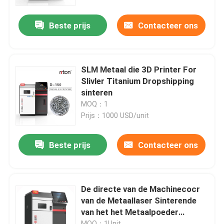
Beste prijs
Contacteer ons
Fabrieksreis
Kwaliteitscontrole
SLM Metaal die 3D Printer For
Slivler Titanium Dropshipping
Contacteer ons
sinteren
MOQ：1
Prijs：1000 USD/unit
nieuws
Beste prijs
Contacteer ons
Alle Gevallen
3D Printer van het lasermetaal
De directe van de Machinecocr
van de Metaallaser Sinterende
van het het Metaalpoeder
Tandmetaal 3D Printer
Industriële 3d Printer
MOQ：1Unit