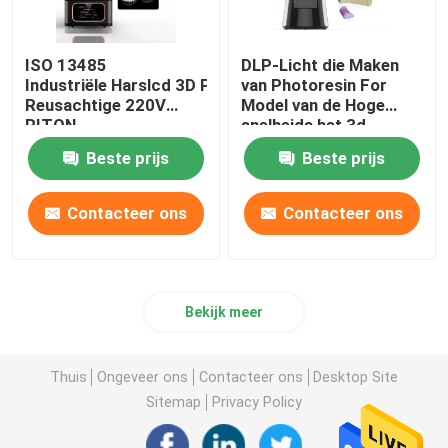
ISO 13485
DLP-Licht die Maken
Industriële Harslcd 3D Printer Automatische
van Photoresin For
Reusachtige 220V
Model van de Hoge
RITON
snelheids het 3d
Printer genezen
Beste prijs
Beste prijs
Contacteer ons
Contacteer ons
Bekijk meer
Thuis
Ongeveer ons
Contacteer ons
Desktop Site
Sitemap
Privacy Policy