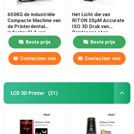
650KG de industriële
Het Licht die van
Compacte Machine van
RITON 20μM Accurate
de Printerdental
ISO 3D Druk van
industry SLA van
Printerone stop
DLMS 3D
denture genezen
Beste prijs
Beste prijs
Contacteer ons
Contacteer ons
LCD 3D Printer
(21)