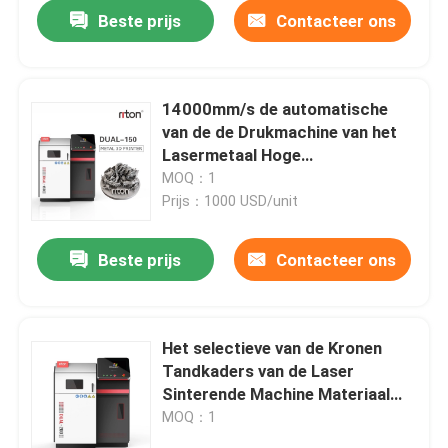
Beste prijs
Contacteer ons
14000mm/s de automatische
van de de Drukmachine van het
Lasermetaal Hoge
Nauwkeurigheid voor Prototype
MOQ：1
3d Druk
Prijs：1000 USD/unit
Beste prijs
Contacteer ons
Thuis
Het selectieve van de Kronen
Tandkaders van de Laser
Producten
Sinterende Machine Materiaal
van de het Metaaldruk 3d
MOQ：1
Over ons