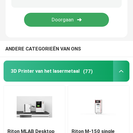
Juwelen 3D Printer
dlp 3d printer
ANDERE CATEGORIEËN VAN ONS
3D de Harsprinter van SLA
Laser Sinterende Machine
3D Printer van het lasermetaal
(77)
Automobiel 3D Printer
titanium 3d printer
Digitale CNC Machine
Riton MLAB Desktop
Riton M-150 single