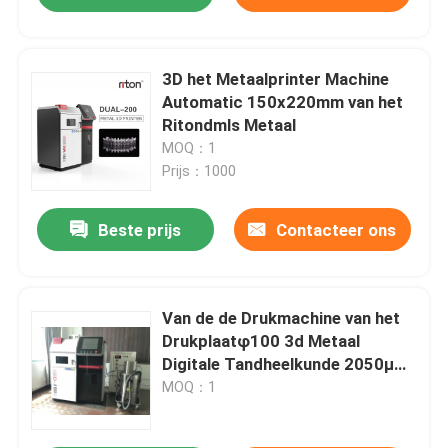
3D het Metaalprinter Machine
Automatic 150x220mm van het
Ritondmls Metaal
MOQ：1
Prijs：1000
Beste prijs
Contacteer ons
Van de de Drukmachine van het
Drukplaatφ100 3d Metaal
Digitale Tandheelkunde 2050μM
3d Printer van Dental
MOQ：1