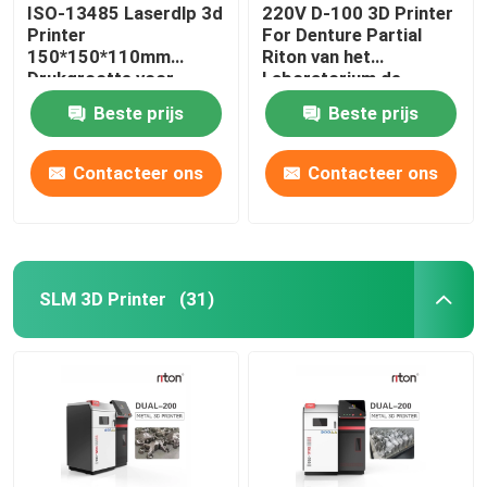
ISO-13485 Laserdlp 3d
220V D-100 3D Printer
Printer
For Denture Partial
150*150*110mm
Riton van het
Drukgrootte voor
Laboratorium de
Tandimplant Modellen
Tandmetaal
Beste prijs
Beste prijs
Contacteer ons
Contacteer ons
SLM 3D Printer
(31)