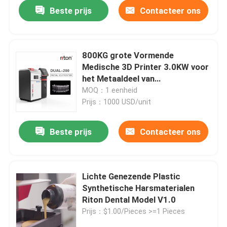
Beste prijs
Contacteer ons
800KG grote Vormende
Medische 3D Printer 3.0KW voor
het Metaaldeel van
Schedelsjukbeenderen
MOQ：1 eenheid
Prijs：1000 USD/unit
Beste prijs
Contacteer ons
Thuis
Lichte Genezende Plastic
Synthetische Harsmaterialen
Producten
Riton Dental Model V1.0
Prijs：$1.00/Pieces >=1 Pieces
Over ons