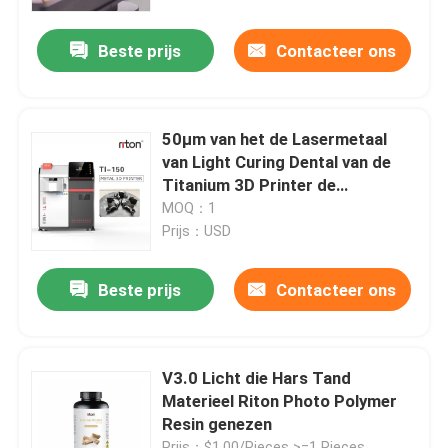
Beste prijs
Contacteer ons
Fabrieksreis
Kwaliteitscontrole
50μm van het de Lasermetaal
van Light Curing Dental van de
Contacteer ons
Titanium 3D Printer de
Sinterprinter
MOQ：1
Prijs：USD
nieuws
Beste prijs
Contacteer ons
Alle Gevallen
3D Printer van het lasermetaal
V3.0 Licht die Hars Tand
Materieel Riton Photo Polymer
Resin genezen
Tandmetaal 3D Printer
Prijs：$1.00/Pieces >=1 Pieces