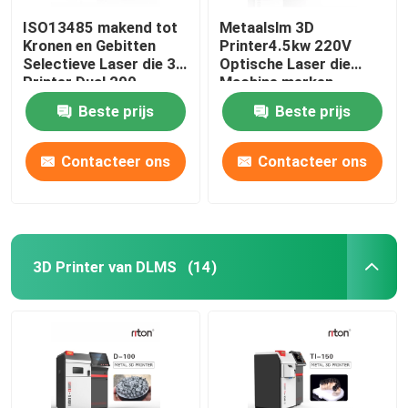
ISO13485 makend tot
Metaalslm 3D
Kronen en Gebitten
Printer4.5kw 220V
Selectieve Laser die 3d
Optische Laser die
Printer Dual 200
Machine merken
smelten
Beste prijs
Beste prijs
Contacteer ons
Contacteer ons
3D Printer van DLMS
(14)