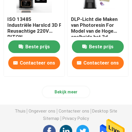
ISO 13485
DLP-Licht die Maken
Industriële Harslcd 3D Printer Automatische
van Photoresin For
Reusachtige 220V
Model van de Hoge
RITON
snelheids het 3d
Printer genezen
Beste prijs
Beste prijs
Contacteer ons
Contacteer ons
Bekijk meer
Thuis
Ongeveer ons
Contacteer ons
Desktop Site
Sitemap
Privacy Policy