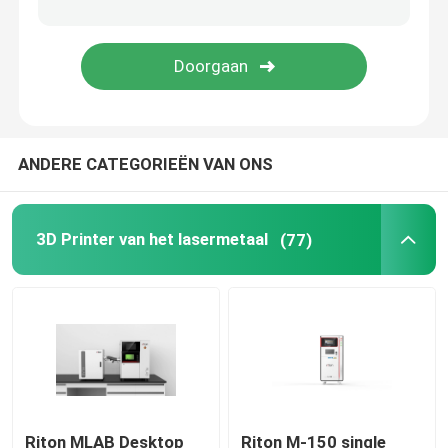
Juwelen 3D Printer
dlp 3d printer
ANDERE CATEGORIEËN VAN ONS
3D de Harsprinter van SLA
Laser Sinterende Machine
3D Printer van het lasermetaal
(77)
Automobiel 3D Printer
titanium 3d printer
Digitale CNC Machine
Riton MLAB Desktop
Riton M-150 single