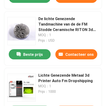
De lichte Genezende
Tandmachine van de de FM
Stodde Ceramische RITON 3d
Druk van Auto van de Metaal 3D
MOQ：1
Printer
Prijs：USD
Beste prijs
Contacteer ons
Lichte Genezende Metaal 3d
Printer Auto Fm Dropshipping
MOQ：1
Prijs：1000