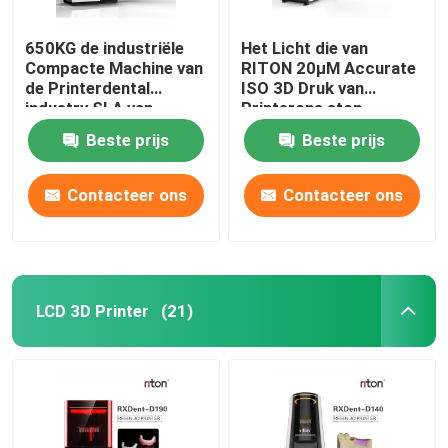
650KG de industriële
Het Licht die van
Compacte Machine van
RITON 20μM Accurate
de Printerdental
ISO 3D Druk van
industry SLA van
Printerone stop
DLMS 3D
denture genezen
Beste prijs
Beste prijs
Contacteer ons
Contacteer ons
LCD 3D Printer
(21)