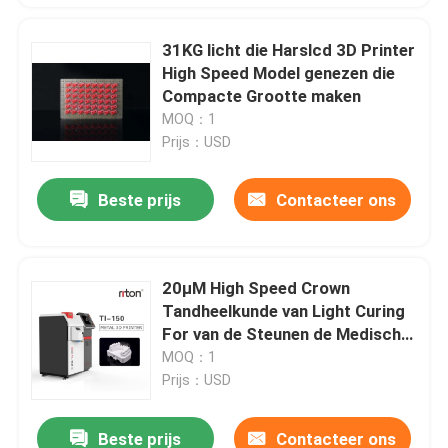
31KG licht die Harslcd 3D Printer
High Speed Model genezen die
Compacte Grootte maken
MOQ：1
Prijs：USD
Beste prijs
Contacteer ons
20μM High Speed Crown
Tandheelkunde van Light Curing
For van de Steunen de Medische
3D Printer
MOQ：1
Prijs：USD
Beste prijs
Contacteer ons