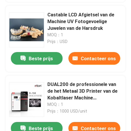
Castable LCD Afgietsel van de
Machine UV Fotogevoelige
Juwelen van de Harsdruk
MOQ：1
Prijs：USD
Beste prijs
Contacteer ons
DUAL200 de professionele van
de het Metaal 3D Printer van de
Kobaltlaser Machine
Dia.150mm*100mm van Titanium
MOQ：1
Laser Melting
Prijs：1000 USD/unit
Beste prijs
Contacteer ons