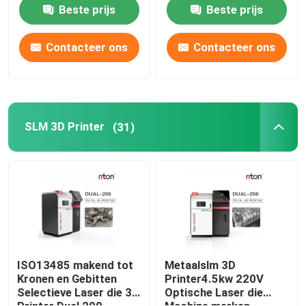
Tandimplant Modellen
Tandmetaal
Beste prijs
Beste prijs
SLM 3D Printer
Contacteer ons
Contacteer ons
3D Printer van DLMS
LCD 3D Printer
SLM 3D Printer
(31)
Fotogevoelige Hars
3D Printer Metal Powder
Industriële Hars 3D Printer
ISO13485 makend tot
Metaalslm 3D
Kronen en Gebitten
Printer4.5kw 220V
Selectieve Laser die 3d
Optische Laser die
Medische 3D Printer