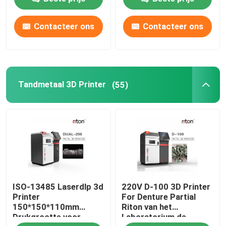
Contacteer ons
Contacteer ons
Fabrieksreis
Kwaliteitscontrole
Tandmetaal 3D Printer
(55)
Contacteer ons
nieuws
Alle Gevallen
ISO-13485 Laserdlp 3d
220V D-100 3D Printer
3D Printer van het lasermetaal
Printer
For Denture Partial
150*150*110mm
Riton van het
Drukgrootte voor
Laboratorium de
Tandmetaal 3D Printer