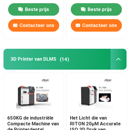
Printer Dual 200
Machine merken
smelten
Beste prijs
Beste prijs
Juwelen 3D Printer
Contacteer ons
Contacteer ons
dlp 3d printer
3D de Harsprinter van SLA
3D Printer van DLMS
(14)
Laser Sinterende Machine
Automobiel 3D Printer
titanium 3d printer
650KG de industriële
Het Licht die van
Compacte Machine van
RITON 20μM Accurate
Digitale CNC Machine
de Printerdental
ISO 3D Druk van