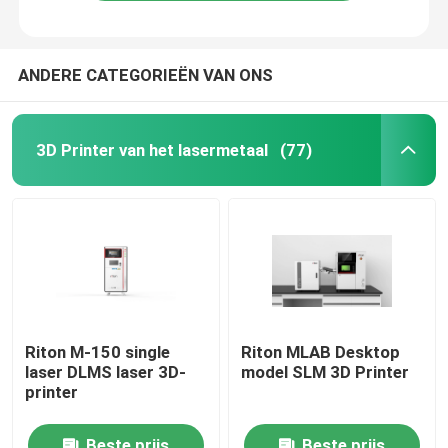
ANDERE CATEGORIEËN VAN ONS
3D Printer van het lasermetaal
(77)
Thuis
Riton M-150 single
Riton MLAB Desktop
laser DLMS laser 3D-
model SLM 3D Printer
Producten
printer
Over ons
Beste prijs
Beste prijs