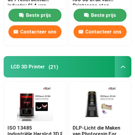
industry SLA van
Printerone stop
DLMS 3D
denture genezen
Draadbuigmachine DMIS-V1
Beste prijs
Beste prijs
Contacteer ons
Contacteer ons
Draadbuigmachine DMIS-V1
Draadbuigmachine DMIS-V1
LCD 3D Printer
(21)
ISO 13485
DLP-Licht die Maken
Industriële Harslcd 3D Printer Automatische
van Photoresin For