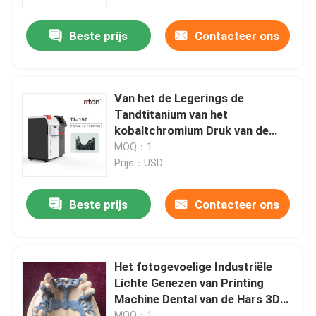
Beste prijs
Contacteer ons
Fabrieksreis
Kwaliteitscontrole
Van het de Legerings de
Tandtitanium van het
Contacteer ons
kobaltchromium Druk van de
Printerone stop denture 3D
MOQ：1
Prijs：USD
nieuws
Beste prijs
Contacteer ons
Alle Gevallen
3D Printer van het lasermetaal
Het fotogevoelige Industriële
Lichte Genezen van Printing
Machine Dental van de Hars 3D
Tandmetaal 3D Printer
Printer
MOQ：1