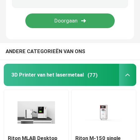
Juwelen 3D Printer
dlp 3d printer
ANDERE CATEGORIEËN VAN ONS
3D de Harsprinter van SLA
Laser Sinterende Machine
3D Printer van het lasermetaal
(77)
Automobiel 3D Printer
titanium 3d printer
Digitale CNC Machine
Riton MLAB Desktop
Riton M-150 single