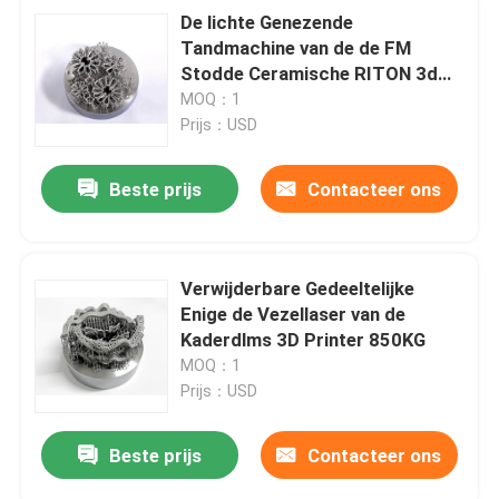
De lichte Genezende
Tandmachine van de de FM
Stodde Ceramische RITON 3d
Druk van Auto van de Metaal 3D
MOQ：1
Printer
Prijs：USD
Beste prijs
Contacteer ons
Verwijderbare Gedeeltelijke
Enige de Vezellaser van de
Kaderdlms 3D Printer 850KG
MOQ：1
Prijs：USD
Beste prijs
Contacteer ons