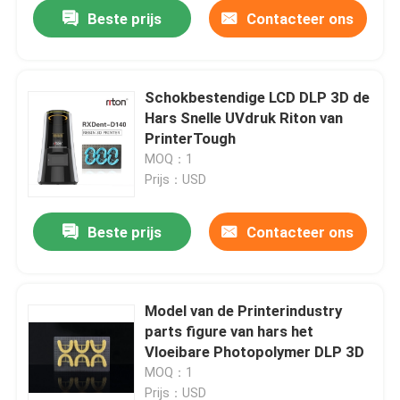
Beste prijs
Contacteer ons
Schokbestendige LCD DLP 3D de
Hars Snelle UVdruk Riton van
PrinterTough
MOQ：1
Prijs：USD
Beste prijs
Contacteer ons
Thuis
Model van de Printerindustry
parts figure van hars het
Producten
Vloeibare Photopolymer DLP 3D
MOQ：1
Over ons
Prijs：USD