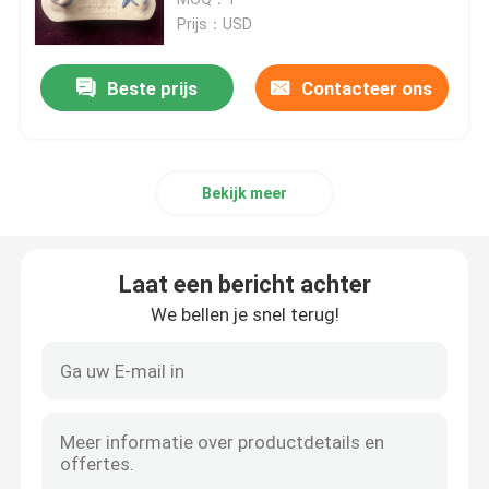
Prijs：USD
SLM 3D Printer
Beste prijs
Contacteer ons
3D Printer van DLMS
Bekijk meer
LCD 3D Printer
Fotogevoelige Hars
Laat een bericht achter
We bellen je snel terug!
3D Printer Metal Powder
Industriële Hars 3D Printer
Medische 3D Printer