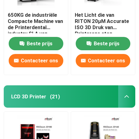
650KG de industriële
Het Licht die van
Compacte Machine van
RITON 20μM Accurate
de Printerdental
ISO 3D Druk van
industry SLA van
Printerone stop
DLMS 3D
denture genezen
Beste prijs
Beste prijs
Contacteer ons
Contacteer ons
LCD 3D Printer
(21)