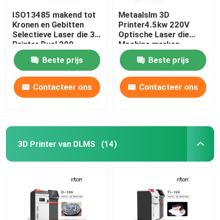
ISO13485 makend tot
Metaalslm 3D
Kronen en Gebitten
Printer4.5kw 220V
Selectieve Laser die 3d
Optische Laser die
Printer Dual 200
Machine merken
smelten
Beste prijs
Beste prijs
Contacteer ons
Contacteer ons
3D Printer van DLMS
(14)