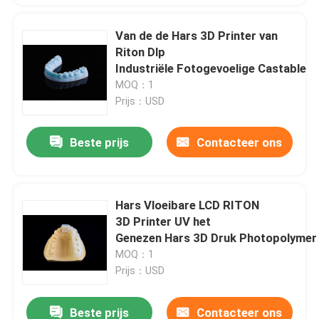
Van de de Hars 3D Printer van
Riton Dlp
Industriële Fotogevoelige Castable
MOQ：1
Prijs：USD
Beste prijs
Contacteer ons
Hars Vloeibare LCD RITON
3D Printer UV het
Genezen Hars 3D Druk Photopolymer
MOQ：1
Prijs：USD
Beste prijs
Contacteer ons