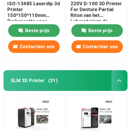
ISO-13485 Laserdlp 3d
220V D-100 3D Printer
Printer
For Denture Partial
150*150*110mm
Riton van het
Drukgrootte voor
Laboratorium de
Tandimplant Modellen
Tandmetaal
Beste prijs
Beste prijs
Contacteer ons
Contacteer ons
SLM 3D Printer
(31)