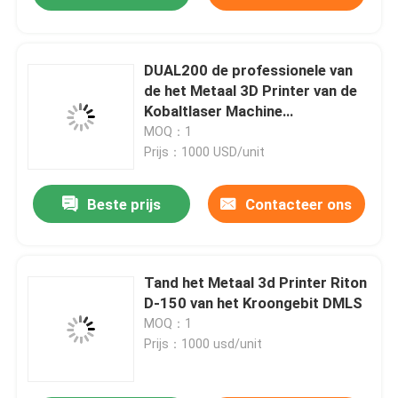
DUAL200 de professionele van
de het Metaal 3D Printer van de
Kobaltlaser Machine
Dia.150mm*100mm van Titanium
MOQ：1
Laser Melting
Prijs：1000 USD/unit
Beste prijs
Contacteer ons
Tand het Metaal 3d Printer Riton
D-150 van het Kroongebit DMLS
MOQ：1
Prijs：1000 usd/unit