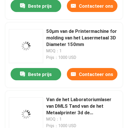
Beste prijs
Contacteer ons
50μm van de Printermachine for
molding van het Lasermetaal 3D
Diameter 150mm
MOQ：1
Prijs：1000 USD
Beste prijs
Contacteer ons
Thuis
Van de het Laboratoriumlaser
van DMLS Tand van de het
Producten
Metaalprinter 3d de
Drukmachine
MOQ：1
Over ons
Prijs：1000 USD