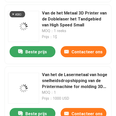
Van de het Metaal 3D Printer van
de Doblelaser het Tandgebied
van High Speed Small
MOQ：1 reeks
Prijs：1$
Beste prijs
Contacteer ons
Van het de Lasermetaal van hoge
snelheidsdropshipping van de
Printermachine for molding 3D
Diameter 150mm Riton
MOQ：1
Prijs：1000 USD
Beste prijs
Contacteer ons