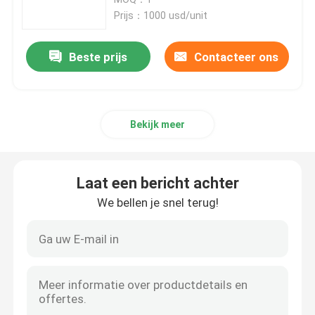
Prijs：1000 usd/unit
SLM 3D Printer
Beste prijs
Contacteer ons
3D Printer van DLMS
Bekijk meer
LCD 3D Printer
Fotogevoelige Hars
Laat een bericht achter
We bellen je snel terug!
3D Printer Metal Powder
Industriële Hars 3D Printer
Medische 3D Printer