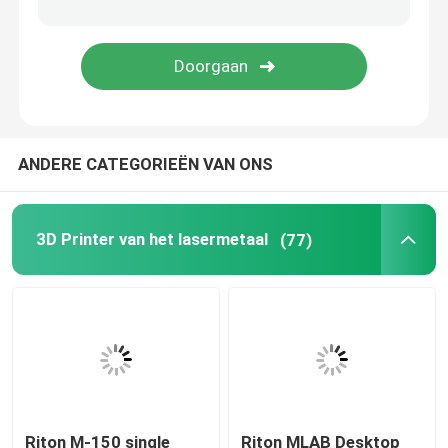
Juwelen 3D Printer
dlp 3d printer
ANDERE CATEGORIEËN VAN ONS
3D de Harsprinter van SLA
Laser Sinterende Machine
3D Printer van het lasermetaal
(77)
Automobiel 3D Printer
titanium 3d printer
Digitale CNC Machine
Riton M-150 single
Riton MLAB Desktop