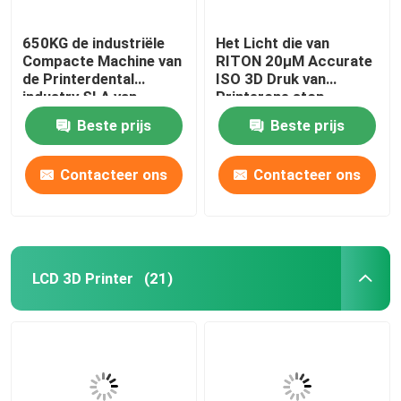
650KG de industriële
Het Licht die van
Compacte Machine van
RITON 20μM Accurate
de Printerdental
ISO 3D Druk van
industry SLA van
Printerone stop
DLMS 3D
denture genezen
Beste prijs
Beste prijs
Contacteer ons
Contacteer ons
LCD 3D Printer
(21)