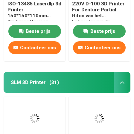
ISO-13485 Laserdlp 3d
220V D-100 3D Printer
Printer
For Denture Partial
150*150*110mm
Riton van het
Drukgrootte voor
Laboratorium de
Tandimplant Modellen
Tandmetaal
Beste prijs
Beste prijs
Contacteer ons
Contacteer ons
SLM 3D Printer
(31)