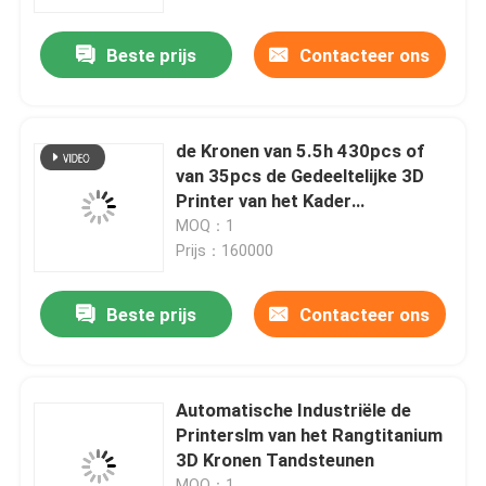
Beste prijs
Contacteer ons
Fabrieksreis
Kwaliteitscontrole
de Kronen van 5.5h 430pcs of
van 35pcs de Gedeeltelijke 3D
Contacteer ons
Printer van het Kader
Tandmetaal
MOQ：1
Prijs：160000
nieuws
Beste prijs
Contacteer ons
Alle Gevallen
3D Printer van het lasermetaal
Automatische Industriële de
Printerslm van het Rangtitanium
3D Kronen Tandsteunen
Tandmetaal 3D Printer
MOQ：1