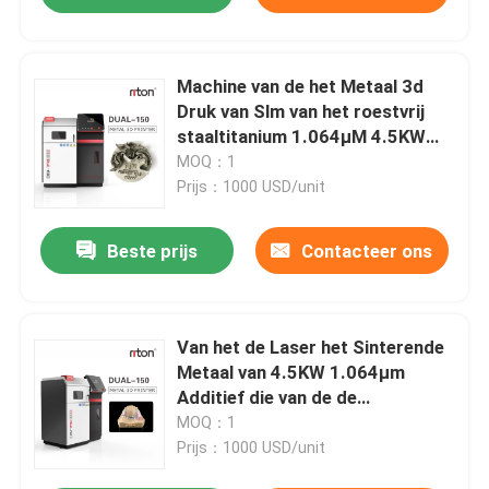
Machine van de het Metaal 3d
Druk van Slm van het roestvrij
staaltitanium 1.064μM 4.5KW
220V CNC het Machinaal
MOQ：1
bewerken
Prijs：1000 USD/unit
Beste prijs
Contacteer ons
Van het de Laser het Sinterende
Metaal van 4.5KW 1.064μm
Additief die van de de
Drukmachine 3d Printer
MOQ：1
vervaardigen
Prijs：1000 USD/unit