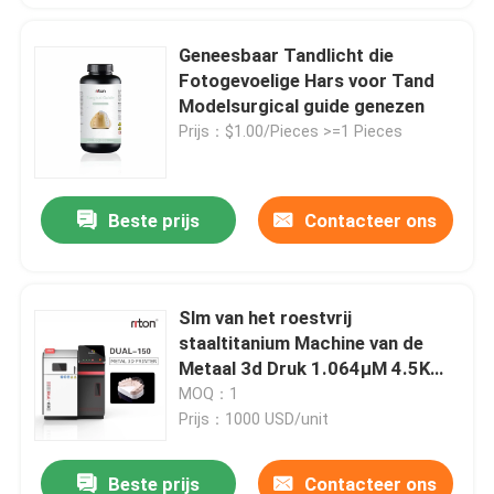
Geneesbaar Tandlicht die
Fotogevoelige Hars voor Tand
Modelsurgical guide genezen
Prijs：$1.00/Pieces >=1 Pieces
Beste prijs
Contacteer ons
Slm van het roestvrij
staaltitanium Machine van de
Metaal 3d Druk 1.064μM 4.5KW
220V
MOQ：1
Prijs：1000 USD/unit
Beste prijs
Contacteer ons