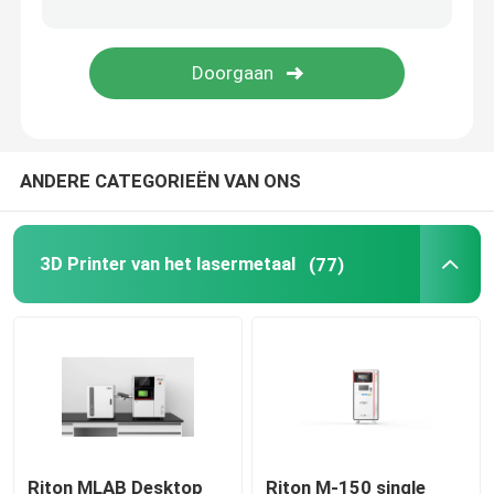
Juwelen 3D Printer
dlp 3d printer
ANDERE CATEGORIEËN VAN ONS
3D de Harsprinter van SLA
Laser Sinterende Machine
3D Printer van het lasermetaal
(77)
Automobiel 3D Printer
titanium 3d printer
Digitale CNC Machine
Riton MLAB Desktop
Riton M-150 single