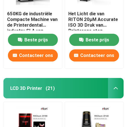
650KG de industriële
Het Licht die van
Compacte Machine van
RITON 20μM Accurate
de Printerdental
ISO 3D Druk van
industry SLA van
Printerone stop
DLMS 3D
denture genezen
Beste prijs
Beste prijs
Contacteer ons
Contacteer ons
LCD 3D Printer
(21)