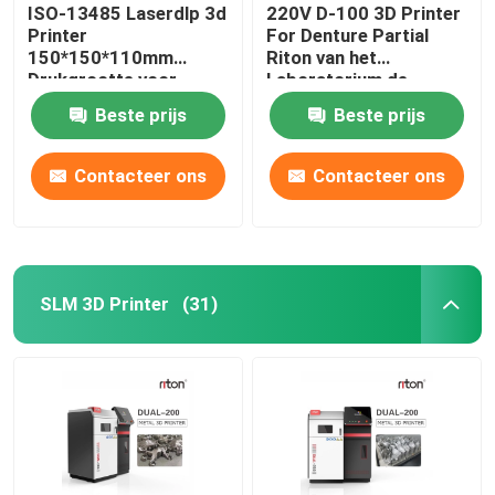
ISO-13485 Laserdlp 3d
220V D-100 3D Printer
Printer
For Denture Partial
150*150*110mm
Riton van het
Drukgrootte voor
Laboratorium de
Tandimplant Modellen
Tandmetaal
Beste prijs
Beste prijs
Contacteer ons
Contacteer ons
SLM 3D Printer
(31)