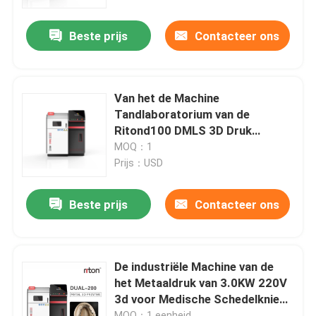
Beste prijs
Contacteer ons
Fabrieksreis
Kwaliteitscontrole
Van het de Machine
Tandlaboratorium van de
Contacteer ons
Ritond100 DMLS 3D Druk
Geschikte het Metaalprinter
MOQ：1
Prijs：USD
nieuws
Beste prijs
Contacteer ons
Alle Gevallen
3D Printer van het lasermetaal
De industriële Machine van de
het Metaaldruk van 3.0KW 220V
3d voor Medische Schedelknie
Tandmetaal 3D Printer
beent RITON uit
MOQ：1 eenheid