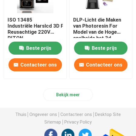
ISO 13485
DLP-Licht die Maken
Industriële Harslcd 3D Printer Automatische
van Photoresin For
Reusachtige 220V
Model van de Hoge
RITON
snelheids het 3d
Printer genezen
Beste prijs
Beste prijs
Contacteer ons
Contacteer ons
Bekijk meer
Thuis
Ongeveer ons
Contacteer ons
Desktop Site
Sitemap
Privacy Policy