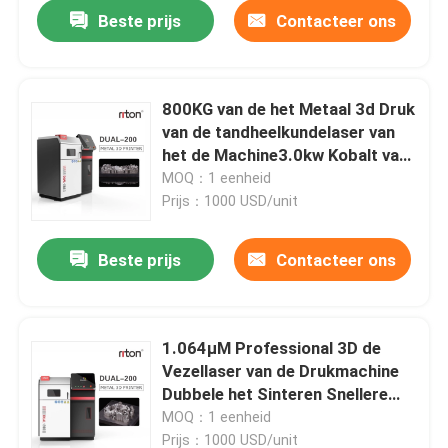
Beste prijs
Contacteer ons
800KG van de het Metaal 3d Druk
van de tandheelkundelaser van
het de Machine3.0kw Kobalt van
de het Chromiumlegering het
MOQ：1 eenheid
Metaalprinter van Sls
Prijs：1000 USD/unit
Beste prijs
Contacteer ons
Thuis
1.064μM Professional 3D de
Vezellaser van de Drukmachine
Producten
Dubbele het Sinteren Snellere
Snelheid
MOQ：1 eenheid
Over ons
Prijs：1000 USD/unit