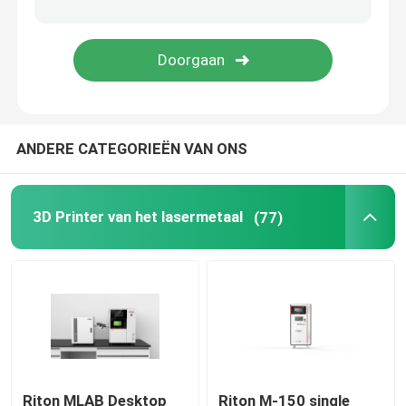
Juwelen 3D Printer
dlp 3d printer
ANDERE CATEGORIEËN VAN ONS
3D de Harsprinter van SLA
Laser Sinterende Machine
3D Printer van het lasermetaal
(77)
Automobiel 3D Printer
titanium 3d printer
Digitale CNC Machine
Riton MLAB Desktop
Riton M-150 single