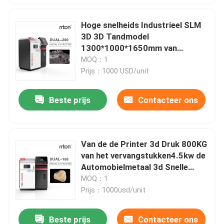
Hoge snelheids Industrieel SLM
3D 3D Tandmodel
1300*1000*1650mm van
Printermachine for
MOQ：1
Prijs：1000 USD/unit
Beste prijs
Contacteer ons
Van de de Printer 3d Druk 800KG
van het vervangstukken4.5kw de
Automobielmetaal 3d Snelle
Snelheid
MOQ：1
Prijs：1000usd/unit
Beste prijs
Contacteer ons