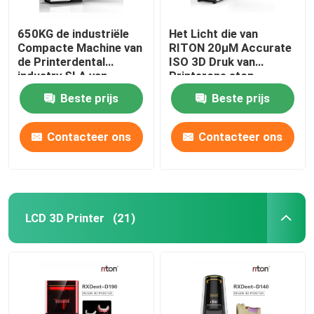
650KG de industriële
Het Licht die van
Compacte Machine van
RITON 20μM Accurate
de Printerdental
ISO 3D Druk van
industry SLA van
Printerone stop
DLMS 3D
denture genezen
Beste prijs
Beste prijs
Contacteer ons
Contacteer ons
LCD 3D Printer
(21)