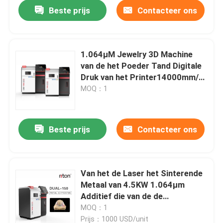
Beste prijs
Contacteer ons
1.064μM Jewelry 3D Machine
van de het Poeder Tand Digitale
Druk van het Printer14000mm/s
Metaal
MOQ：1
Beste prijs
Contacteer ons
Thuis
Van het de Laser het Sinterende
Metaal van 4.5KW 1.064μm
Producten
Additief die van de de
Drukmachine 3d Printer
MOQ：1
vervaardigen
Over ons
Prijs：1000 USD/unit