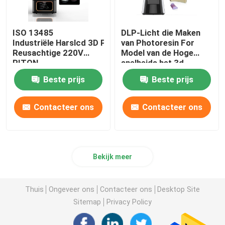
ISO 13485
DLP-Licht die Maken
Industriële Harslcd 3D Printer Automatische
van Photoresin For
Reusachtige 220V
Model van de Hoge
RITON
snelheids het 3d
Printer genezen
Beste prijs
Beste prijs
Contacteer ons
Contacteer ons
Bekijk meer
Thuis
Ongeveer ons
Contacteer ons
Desktop Site
Sitemap
Privacy Policy