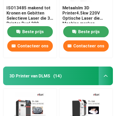
ISO13485 makend tot
Metaalslm 3D
Kronen en Gebitten
Printer4.5kw 220V
Selectieve Laser die 3d
Optische Laser die
Printer Dual 200
Machine merken
smelten
Beste prijs
Beste prijs
Contacteer ons
Contacteer ons
3D Printer van DLMS
(14)