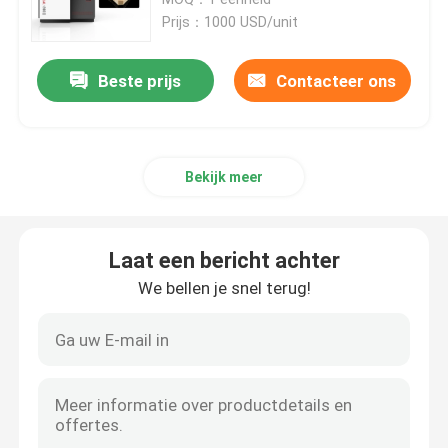
Sls
Prijs：1000 USD/unit
SLM 3D Printer
Beste prijs
Contacteer ons
3D Printer van DLMS
Bekijk meer
LCD 3D Printer
Fotogevoelige Hars
Laat een bericht achter
We bellen je snel terug!
3D Printer Metal Powder
Industriële Hars 3D Printer
Medische 3D Printer