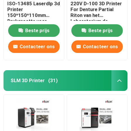
ISO-13485 Laserdlp 3d
220V D-100 3D Printer
Printer
For Denture Partial
150*150*110mm
Riton van het
Drukgrootte voor
Laboratorium de
Tandimplant Modellen
Tandmetaal
Beste prijs
Beste prijs
Contacteer ons
Contacteer ons
SLM 3D Printer
(31)