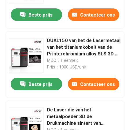
Beste prijs
Contacteer ons
Fabrieksreis
Kwaliteitscontrole
DUAL150 van het de Lasermetaal
van het titaniumkobalt van de
Contacteer ons
Printerchromium alloy SLS 3D de
Drukmachine 70db
MOQ：1 eenheid
Prijs：1000 USD/unit
nieuws
Beste prijs
Contacteer ons
Alle Gevallen
3D Printer van het lasermetaal
De Laser die van het
metaalpoeder 3D de
Drukmachine sintert van
Tandmetaal 3D Printer
Printerdiy components 800KG
MOQ：1 eenheid