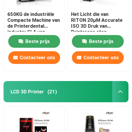
650KG de industriële
Het Licht die van
Compacte Machine van
RITON 20μM Accurate
de Printerdental
ISO 3D Druk van
industry SLA van
Printerone stop
DLMS 3D
denture genezen
Beste prijs
Beste prijs
Contacteer ons
Contacteer ons
LCD 3D Printer
(21)