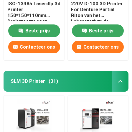
ISO-13485 Laserdlp 3d
220V D-100 3D Printer
Printer
For Denture Partial
150*150*110mm
Riton van het
Drukgrootte voor
Laboratorium de
Tandimplant Modellen
Tandmetaal
Beste prijs
Beste prijs
Contacteer ons
Contacteer ons
SLM 3D Printer
(31)