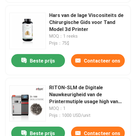
Hars van de lage Viscositeits de
Chirurgische Gids voor Tand
Model 3d Printer
MOQ：1 reeks
Prijs：75$
Beste prijs
Contacteer ons
RITON-SLM de Digitale
Nauwkeurigheid van de
Printermutiple usage high van
het Lasermetaal 3D en Snelle
MOQ：1
Snelheid
Prijs：1000 USD/unit
Beste prijs
Contacteer ons