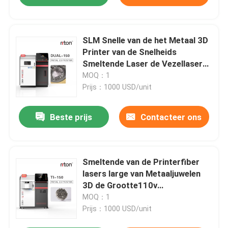
SLM Snelle van de het Metaal 3D
Printer van de Snelheids
Smeltende Laser de Vezellasers
van Mutiple Usage Double
MOQ：1
Prijs：1000 USD/unit
Beste prijs
Contacteer ons
Smeltende van de Printerfiber
lasers large van Metaaljuwelen
3D de Grootte110v
Galvanometer
MOQ：1
Prijs：1000 USD/unit