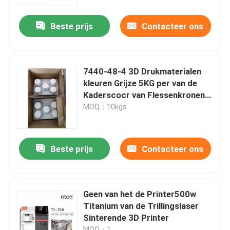
Beste prijs
Contacteer ons
Fabrieksreis
Kwaliteitscontrole
7440-48-4 3D Drukmaterialen
kleuren Grijze 5KG per van de
Contacteer ons
Kaderscocr van Flessenkronen
Tand het Metaalpoeder
MOQ：10kgs
nieuws
Beste prijs
Contacteer ons
Alle Gevallen
3D Printer van het lasermetaal
Geen van het de Printer500w
Titanium van de Trillingslaser
Sinterende 3D Printer
Tandmetaal 3D Printer
MOQ：1