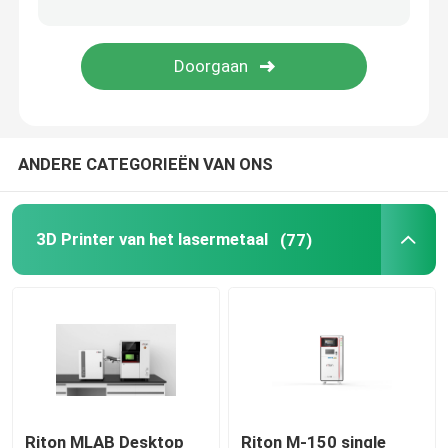
Juwelen 3D Printer
dlp 3d printer
ANDERE CATEGORIEËN VAN ONS
3D de Harsprinter van SLA
Laser Sinterende Machine
3D Printer van het lasermetaal
(77)
Automobiel 3D Printer
titanium 3d printer
Digitale CNC Machine
Riton MLAB Desktop
Riton M-150 single