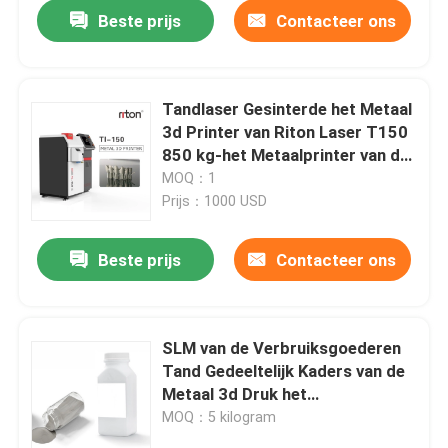
Beste prijs
Contacteer ons
Tandlaser Gesinterde het Metaal
3d Printer van Riton Laser T150
850 kg-het Metaalprinter van de
Titaniumlaser
MOQ：1
Prijs：1000 USD
Beste prijs
Contacteer ons
Thuis
SLM van de Verbruiksgoederen
Tand Gedeeltelijk Kaders van de
Producten
Metaal 3d Druk het
Metaalpoeder voor Industrieel
MOQ：5 kilogram
Over ons