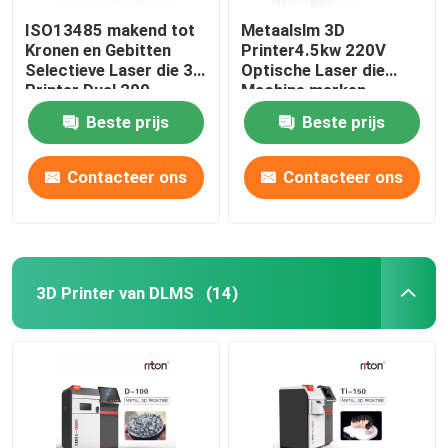
ISO13485 makend tot
Metaalslm 3D
Kronen en Gebitten
Printer4.5kw 220V
Selectieve Laser die 3d
Optische Laser die
Printer Dual 200
Machine merken
smelten
Beste prijs
Beste prijs
Contacteer ons
Contacteer ons
3D Printer van DLMS
(14)