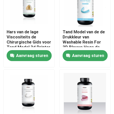
Fabrieksreis
Kwaliteitscontrole
Hars van de lage
Tand Model van de de
Viscositeits de
Drukkleur van
Chirurgische Gids voor
Washable Resin For
Contacteer ons
Tand Model 3d Printer
3D Blauwe Hoge de
Hardheidsgolflengte
Aanvraag sturen
Aanvraag sturen
405nm
nieuws
Alle Gevallen
3D Printer van het lasermetaal
Tandmetaal 3D Printer