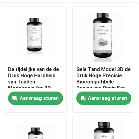
De tijdelijke van de de
Gele Tand Model 3D de
Druk Hoge Hardheid
Druk Hoge Precisie
van Tanden
Biocompatibele
Modelresin for 3D
Resina van Resin For
Golflengte 405nm
Thuis
Aanvraag sturen
Aanvraag sturen
Producten
Over ons