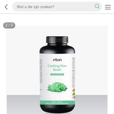
2
/
5