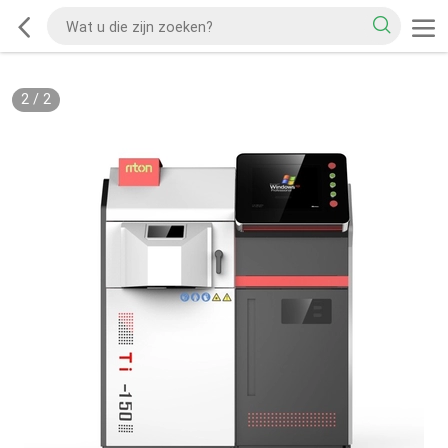
2
/
2