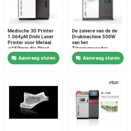
Fabrieksreis
Medische 3D Printer
De zuivere van de de
Kwaliteitscontrole
1.064μM Dmls Laser
Drukmachine 500W
Printer voor Metaal
van het
φ150mm die Plaat
Titaniumpoeder
Contacteer ons
vormen
Digitale 3d Printer van
Aanvraag sturen
Aanvraag sturen
het de Laser Medische
3d Metaal φ150mm
nieuws
Alle Gevallen
3D Printer van het lasermetaal
Tandmetaal 3D Printer