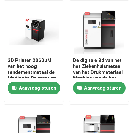
3D Printer 2060μM
De digitale 3d van het
van het hoog
het Ziekenhuismetaal
rendementmetaal de
van het Drukmateriaal
Medische Printer van
Machine van de het
Layer Thickness Slm
Poederdruk Sls
Aanvraag sturen
Aanvraag sturen
Thuis
Producten
Over ons