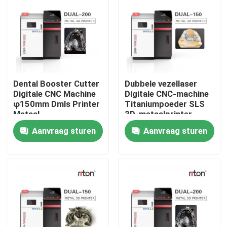
Dental Booster Cutter
Dubbele vezellaser
Digitale CNC Machine
Digitale CNC-machine
φ150mm Dmls Printer
Titaniumpoeder SLS
Metaal
3D-metaalprinter
Aanvraag sturen
Aanvraag sturen
Thuis
Producten
Over ons