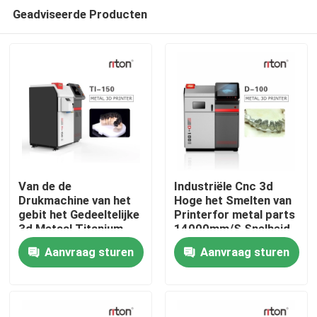
Geadviseerde Producten
Van de de
Industriële Cnc 3d
Drukmachine van het
Hoge het Smelten van
gebit het Gedeeltelijke
Printerfor metal parts
3d Metaal Titanium
14000mm/S Snelheid
Cnc die 3d Printer
Aanvraag sturen
Aanvraag sturen
150mm machinaal
bewerken Gebied