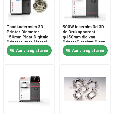
Fabrieksreis
Tandkadersslm 3D
500W laserslm 3d 3D
Kwaliteitscontrole
Printer Diameter
de Drukapparaat
150mm Plaat Digitale
φ150mm die van
Printers voor Metaal
PrinterTitanium Plaat
Contacteer ons
vormen
Aanvraag sturen
Aanvraag sturen
nieuws
Alle Gevallen
3D Printer van het lasermetaal
Tandmetaal 3D Printer