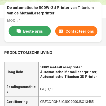
De automatische 500W-3d Printer van Titanium
van de MetaalLaserprinter
MOQ：1
Beste prijs
Contacteer ons
PRODUCTOMSCHRIJVING
500W metaalLaserprinter
,
Hoog licht:
Automatische MetaalLaserprinter
,
Automatische Titanium 3D Printer
Betalingsconditie
L/C, T/T
s
Certificering
CE,FCC,ROHS,IC,ISO9000,ISO13485