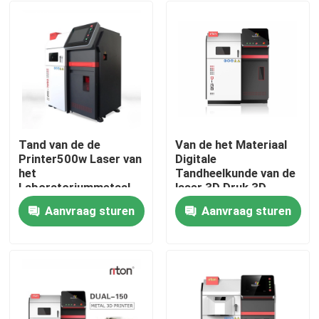
Tand van de de
Van de het Materiaal
Printer500w Laser van
Digitale
het
Tandheelkunde van de
Laboratoriummetaal
laser 3D Druk 3D
3d 3d de Drukmachine
Printer Forming Plate
Aanvraag sturen
Aanvraag sturen
1300x900x1600mm
Diameter 150mm
Thuis
Producten
Over ons