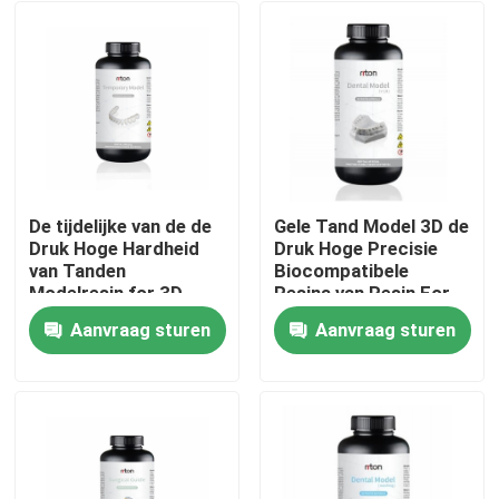
De tijdelijke van de de
Gele Tand Model 3D de
Druk Hoge Hardheid
Druk Hoge Precisie
van Tanden
Biocompatibele
Modelresin for 3D
Resina van Resin For
Golflengte 405nm
Aanvraag sturen
Aanvraag sturen
Thuis
Producten
Over ons