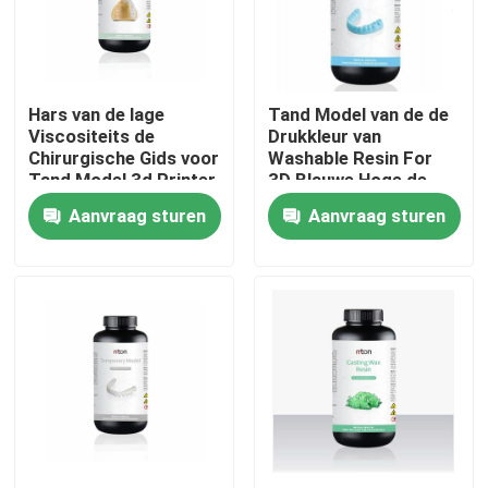
Fabrieksreis
Hars van de lage
Tand Model van de de
Kwaliteitscontrole
Viscositeits de
Drukkleur van
Chirurgische Gids voor
Washable Resin For
Tand Model 3d Printer
3D Blauwe Hoge de
Contacteer ons
Hardheidsgolflengte
Aanvraag sturen
Aanvraag sturen
405nm
nieuws
Alle Gevallen
3D Printer van het lasermetaal
Tandmetaal 3D Printer