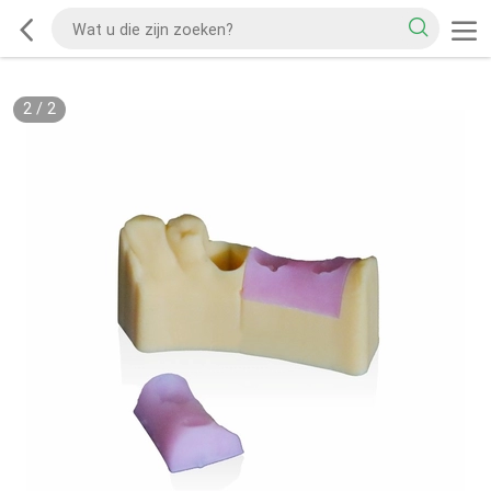
2
/
2